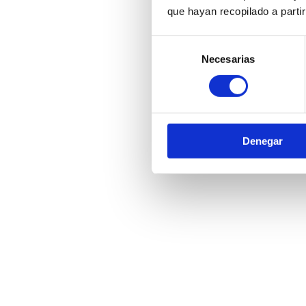
que hayan recopilado a parti
Selección
Necesarias
de
consentimiento
Denegar