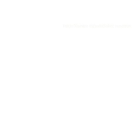
Inicio
Nuestro método
Sobre nosotros
6/22/2026
11 min read