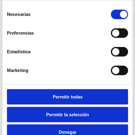
posición hasta el final.
Selección
Necesarias
de
consentimiento
Preferencias
Estadística
Soluciones que se 
Marketing
sostienen en el tiempo
No solo resolvemos problemas. Creamos 
Permitir todas
soluciones estables, con efectos duraderos, que te 
permitan avanzar con tranquilidad.
Permitir la selección
Denegar