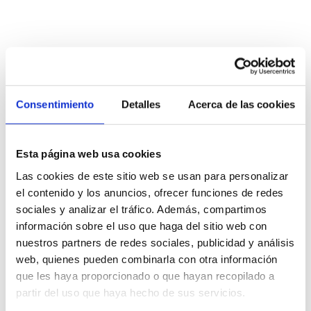
Consentimiento
Detalles
Acerca de las cookies
Esta página web usa cookies
Negociamos con 
Las cookies de este sitio web se usan para personalizar
el contenido y los anuncios, ofrecer funciones de redes
firmeza. Litigamos con 
sociales y analizar el tráfico. Además, compartimos
información sobre el uso que haga del sitio web con
estrategia.
nuestros partners de redes sociales, publicidad y análisis
web, quienes pueden combinarla con otra información
Siempre intentamos resolver el conflicto por la vía 
que les haya proporcionado o que hayan recopilado a
más eficiente. Pero si es necesario ir a juicio, lo 
partir del uso que haya hecho de sus servicios.
hacemos con determinación y rigor, defendiendo tu 