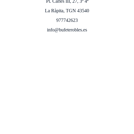
Pl. Carles III, 27, 3º 4ª
La Ràpita, TGN 43540
977742623
info@bufeterobles.es
Atendemos también en toda España.
Aviso legal 
Política de privacidad
Política de 
cookies