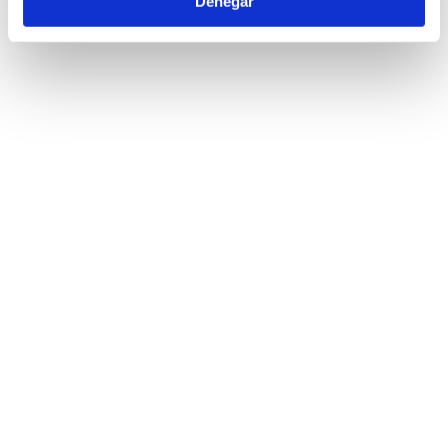
Denegar
aboutcookies.org
www.youronlinechoices.eu
www.networkadvertising.org
digitaladvertisingalliance.org
¿Durante cuánto tiempo se conserva la
información de las cookies?