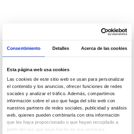
Consentimiento
Detalles
Acerca de las cookies
NOMBRE DEL TERCEROTIPO DE
COOKIESENLACE A POLÍTICA DE
COOKIES DEL TERCERO
Esta página web usa cookies
analíticaspolicies.google.com/technologies/cookies
Las cookies de este sitio web se usan para personalizar
el contenido y los anuncios, ofrecer funciones de redes
¿Cómo puedo gestionar las cookies?
sociales y analizar el tráfico. Además, compartimos
información sobre el uso que haga del sitio web con
nuestros partners de redes sociales, publicidad y análisis
web, quienes pueden combinarla con otra información
que les haya proporcionado o que hayan recopilado a
partir del uso que haya hecho de sus servicios.