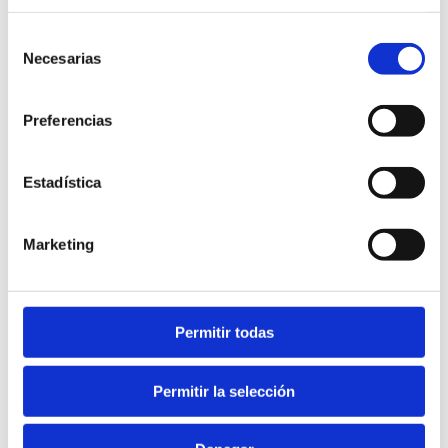
Selección
Necesarias
de
consentimiento
Preferencias
Estadística
Marketing
•
Configuración de cookies de Internet Explorer
•
Configuración de cookies de Firefox
Permitir todas
•
Configuración de cookies de Google Chrome
•
Configuración de cookies de Safari
•
Configuración de cookies de Windows Phone
Permitir la selección