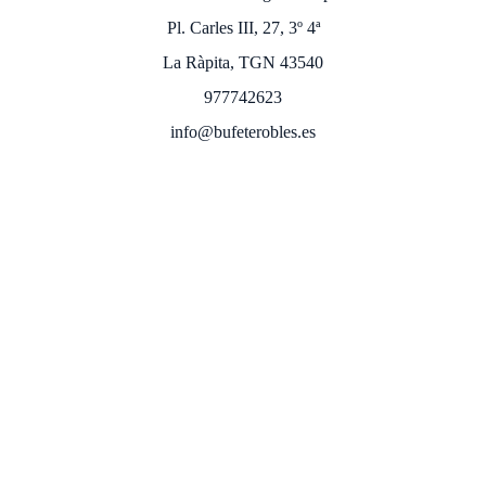
Pl. Carles III, 27, 3º 4ª
La Ràpita, TGN 43540
977742623
info@bufeterobles.es
Atendemos también en toda España.
Aviso legal 
Política de privacidad
Política de 
cookies