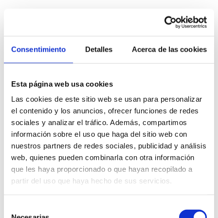
Consentimiento
Detalles
Acerca de las cookies
La empresa te dice que si no firmas la baja 
voluntaria te despedirá “por las malas”.
Te amenazan con no pagarte el finiquito.
Esta página web usa cookies
Te dicen que firmes para no manchar tu 
expediente.
Las cookies de este sitio web se usan para personalizar
Te aseguran que igualmente tendrás derecho 
el contenido y los anuncios, ofrecer funciones de redes
al paro, aunque no siempre sea así.
sociales y analizar el tráfico. Además, compartimos
Te aíslan, te cambian funciones o te 
información sobre el uso que haga del sitio web con
presionan hasta que aceptes irte.
nuestros partners de redes sociales, publicidad y análisis
Te entregan un documento y te piden 
web, quienes pueden combinarla con otra información
firmarlo en el momento, sin dejarte leerlo ni 
que les haya proporcionado o que hayan recopilado a
consultar con un abogado.
partir del uso que haya hecho de sus servicios.
Te dicen que es solo un trámite interno, pero 
el documento realmente indica que renuncias 
Selección
al puesto.
Necesarias